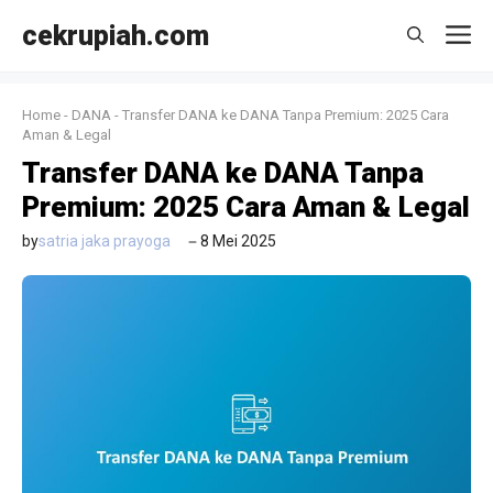
Langsung
cekrupiah.com
M
ke
isi
Home
-
DANA
-
Transfer DANA ke DANA Tanpa Premium: 2025 Cara
Aman & Legal
Transfer DANA ke DANA Tanpa
Premium: 2025 Cara Aman & Legal
by
satria jaka prayoga
8 Mei 2025