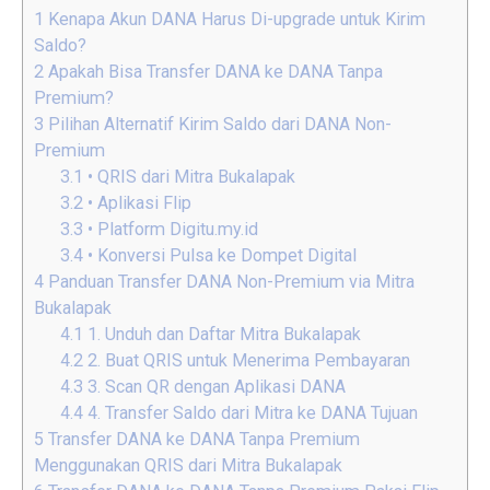
1
Kenapa Akun DANA Harus Di-upgrade untuk Kirim
Saldo?
2
Apakah Bisa Transfer DANA ke DANA Tanpa
Premium?
3
Pilihan Alternatif Kirim Saldo dari DANA Non-
Premium
3.1
• QRIS dari Mitra Bukalapak
3.2
• Aplikasi Flip
3.3
• Platform Digitu.my.id
3.4
• Konversi Pulsa ke Dompet Digital
4
Panduan Transfer DANA Non-Premium via Mitra
Bukalapak
4.1
1. Unduh dan Daftar Mitra Bukalapak
4.2
2. Buat QRIS untuk Menerima Pembayaran
4.3
3. Scan QR dengan Aplikasi DANA
4.4
4. Transfer Saldo dari Mitra ke DANA Tujuan
5
Transfer DANA ke DANA Tanpa Premium
Menggunakan QRIS dari Mitra Bukalapak