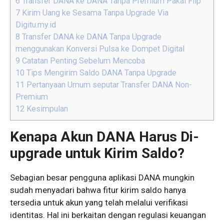
6
Transfer DANA ke DANA Tanpa Premium Pakai Flip
7
Kirim Uang ke Sesama Tanpa Upgrade Via
Digitu.my.id
8
Transfer DANA ke DANA Tanpa Upgrade
menggunakan Konversi Pulsa ke Dompet Digital
9
Catatan Penting Sebelum Mencoba
10
Tips Mengirim Saldo DANA Tanpa Upgrade
11
Pertanyaan Umum seputar Transfer DANA Non-
Premium
12
Kesimpulan
Kenapa Akun DANA Harus Di-
upgrade untuk Kirim Saldo?
Sebagian besar pengguna aplikasi DANA mungkin
sudah menyadari bahwa fitur kirim saldo hanya
tersedia untuk akun yang telah melalui verifikasi
identitas. Hal ini berkaitan dengan regulasi keuangan