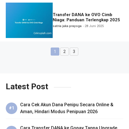
Transfer DANA ke OVO Cimb
Niaga: Panduan Terlengkap 2025
satria jaka prayoga
28 Juni 2025
1
2
3
Halaman
Halaman
Halaman
Latest Post
Cara Cek Akun Dana Penipu Secara Online &
Aman, Hindari Modus Penipuan 2026
Cara Transfer DANA ke Gopay Tanpa Upgrade