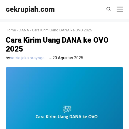
Langsung
cekrupiah.com
M
ke
isi
Home
-
DANA
-
Cara Kirim Uang DANA ke OVO 2025
Cara Kirim Uang DANA ke OVO
2025
by
satria jaka prayoga
20 Agustus 2025