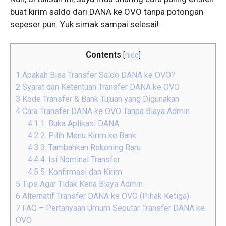
buat kirim saldo dari DANA ke OVO tanpa potongan
sepeser pun. Yuk simak sampai selesai!
Contents
[
hide
]
1
Apakah Bisa Transfer Saldo DANA ke OVO?
2
Syarat dan Ketentuan Transfer DANA ke OVO
3
Kode Transfer & Bank Tujuan yang Digunakan
4
Cara Transfer DANA ke OVO Tanpa Biaya Admin
4.1
1. Buka Aplikasi DANA
4.2
2. Pilih Menu Kirim ke Bank
4.3
3. Tambahkan Rekening Baru
4.4
4. Isi Nominal Transfer
4.5
5. Konfirmasi dan Kirim
5
Tips Agar Tidak Kena Biaya Admin
6
Alternatif Transfer DANA ke OVO (Pihak Ketiga)
7
FAQ – Pertanyaan Umum Seputar Transfer DANA ke
OVO