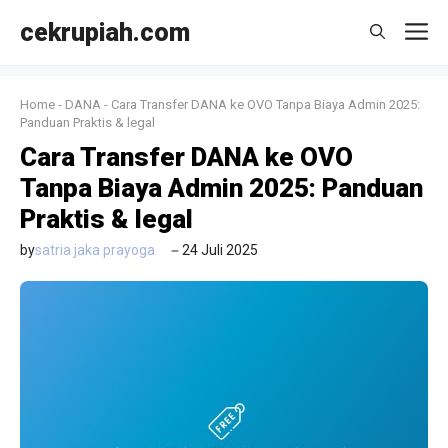
Langsung
cekrupiah.com
M
ke
isi
Home
-
DANA
-
Cara Transfer DANA ke OVO Tanpa Biaya Admin 2025:
Panduan Praktis & legal
Cara Transfer DANA ke OVO
Tanpa Biaya Admin 2025: Panduan
Praktis & legal
by
satria jaka prayoga
24 Juli 2025